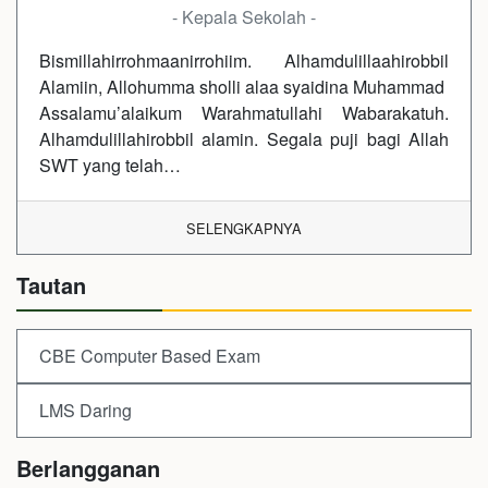
- Kepala Sekolah -
Bismillahirrohmaanirrohiim. Alhamdulillaahirobbil
Alamiin, Allohumma sholli alaa syaidina Muhammad
Assalamu’alaikum Warahmatullahi Wabarakatuh.
Alhamdulillahirobbil alamin. Segala puji bagi Allah
SWT yang telah…
SELENGKAPNYA
Tautan
CBE Computer Based Exam
LMS Daring
Berlangganan